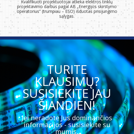
Kvalifikuoti projektuotojai atlieka elektros tinklų
projektavimo darbus pagal AB „Energijos skirstymo
operatorius“ (trumpiau – ESO) išduotas prisijungimo
sąlygas.
TURITE
KLAUSIMŲ?
SUSISIEKITE JAU
ŠIANDIEN!
Jei neradote Jus dominančios
informacijos - susisiekite su
mumis.