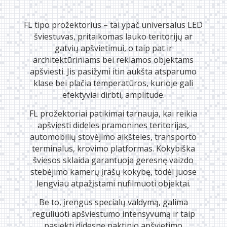
FL tipo prožektorius – tai ypač universalus LED
šviestuvas, pritaikomas lauko teritorijų ar
gatvių apšvietimui, o taip pat ir
architektūriniams bei reklamos objektams
apšviesti. Jis pasižymi itin aukšta atsparumo
klase bei plačia temperatūros, kurioje gali
efektyviai dirbti, amplitude.
FL prožektoriai patikimai tarnauja, kai reikia
apšviesti dideles pramonines teritorijas,
automobilių stovėjimo aikšteles, transporto
terminalus, krovimo platformas. Kokybiška
šviesos sklaida garantuoja geresnę vaizdo
stebėjimo kamerų įrašų kokybę, todėl juose
lengviau atpažįstami nufilmuoti objektai.
Be to, įrengus specialų valdymą, galima
reguliuoti apšviestumo intensyvumą ir taip
pasiekti didesnę naktinio apšvietimo