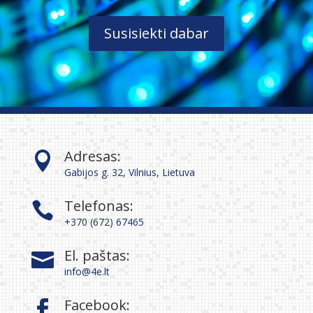
Susisiekti dabar
Adresas:

Gabijos g. 32, Vilnius, Lietuva
Telefonas:

+370 (672) 67465
El. paštas:

info@4e.lt
Facebook:
