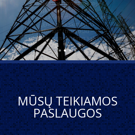
projektavimo darbus pagal AB
„Energijos skirstymo
operatorius“ (trumpiau – ESO)
išduotas prisijungimo sąlygas.
MŪSŲ TEIKIAMOS
PASLAUGOS