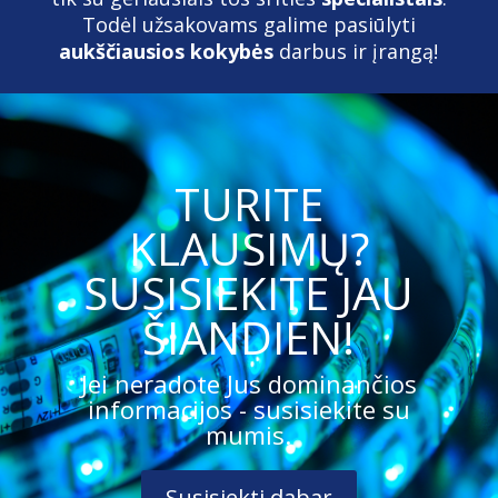
Todėl užsakovams galime pasiūlyti
aukščiausios kokybės
darbus ir įrangą!
TURITE
KLAUSIMŲ?
SUSISIEKITE JAU
ŠIANDIEN!
Jei neradote Jus dominančios
informacijos - susisiekite su
mumis.
Susisiekti dabar