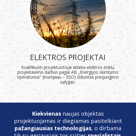
ELEKTROS PROJEKTAI
Kvalifikuoti projektuotojai atlieka elektros tinklų
projektavimo darbus pagal AB „Energijos skirstymo
operatorius“ (trumpiau – ESO) išduotas prisijungimo
sąlygas.
Kiekvienas
naujas objektas
projektuojamas ir diegiamas pasitelkiant
pažangiausias technologijas
, o dirbama
tik su geriausiais tos srities
specialistais
.