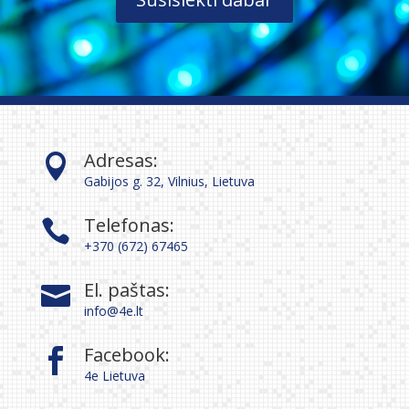
Adresas:

Gabijos g. 32, Vilnius, Lietuva
Telefonas:

+370 (672) 67465
El. paštas:

info@4e.lt
Facebook:

4e Lietuva