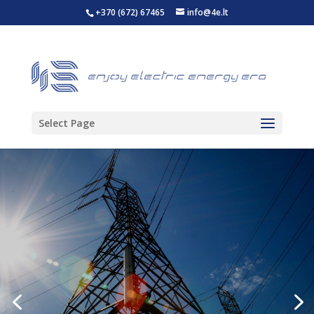
+370 (672) 67465
info@4e.lt
Select Page
Kvalifikuoti projektuotojai
atlieka elektros tinklų